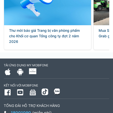
Thư mời báo giá Trang bị văn phòng phẩm
Mua SIM 
cho Khối cơ quan Tổng công ty đợt 2 năm
Grab gi
2026
TẢI ỨNG DỤNG MY MOBIFONE
KẾT NỐI VỚI MOBIFONE
TỔNG ĐÀI HỖ TRỢ KHÁCH HÀNG
18001090
(miễn phí)