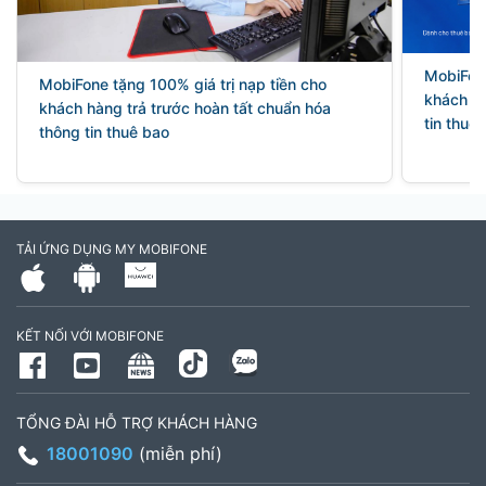
MobiFon
MobiFone tặng 100% giá trị nạp tiền cho
khách hà
khách hàng trả trước hoàn tất chuẩn hóa
tin thuê
thông tin thuê bao
TẢI ỨNG DỤNG MY MOBIFONE
KẾT NỐI VỚI MOBIFONE
TỔNG ĐÀI HỖ TRỢ KHÁCH HÀNG
18001090
(miễn phí)