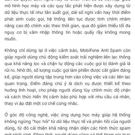
mô hình học máy và các quy tắc phát hiện được xây dựng từ
dữ liệu thực tế như tần suất gọi, dải số nghi vấn hay thời điểm
phát sinh cuộc gọi, hệ thống liên tục được tinh chỉnh nhằm
nâng cao độ chính xác theo thời gian, qua đó giảm thiểu tối đa
nguy cơ bị xâm nhập thông tin hoặc quấy rầy không mong
muốn.
Không chỉ dừng lại ở việc cảnh báo, MobiFone Anti Spam còn
giúp người dùng chủ động kiểm soát trải nghiệm liên lạc thông
qua khả năng lọc và chặn tự động các cuộc gọi bị đánh giá là
rủi ro. Nhờ đó, số lượng cuộc gọi làm phiền được cắt giảm đáng
kể, giúp người dùng tập trung hơn vào công việc và các liên lạc
quan trọng. Điểm đáng chú ý là dịch vụ được thiết kế theo
hướng linh hoạt, cho phép người dùng tùy chỉnh mức độ chặn
và cách thức hiển thị cảnh báo phù hợp với nhu cầu cá nhân,
thay vì áp đặt một cơ chế cứng nhắc.
Ở góc độ công nghệ, việc ứng dụng học máy giúp hệ thống
không ngừng “học hỏi” từ dữ liệu thực tế và phản hồi của người
dùng, từ đó cải thiện khả năng nhận diện các hình thức spam
mới phát sinh. Đồng thời, người dùng cũng có thể tham gia trực