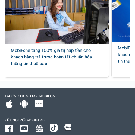
MobiFon
MobiFone tặng 100% giá trị nạp tiền cho
khách hà
khách hàng trả trước hoàn tất chuẩn hóa
tin thuê
thông tin thuê bao
TẢI ỨNG DỤNG MY MOBIFONE
KẾT NỐI VỚI MOBIFONE