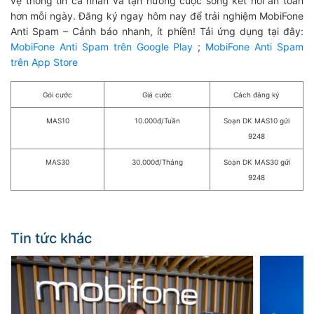
vệ thông tin cá nhân và tận hưởng cuộc sống kết nối an toàn
hơn mỗi ngày. Đăng ký ngay hôm nay để trải nghiệm MobiFone
Anti Spam – Cảnh báo nhanh, ít phiền! Tải ứng dụng tại đây:
MobiFone Anti Spam trên Google Play
;
MobiFone Anti Spam
trên App Store
Gói cước
Giá cước
Cách đăng ký
MAS10
10.000đ/Tuần
Soạn DK MAS10 gửi
9248
MAS30
30.000đ/Tháng
Soạn DK MAS30 gửi
9248
Tin tức khác