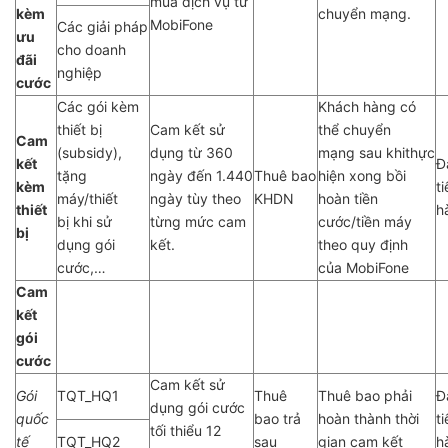
mua dịch vụ từ
kèm
chuyển mạng.
MobiFone
Các giải pháp
ưu
cho doanh
đãi
nghiệp
cước
Các gói kèm
Khách hàng có
thiết bị
Cam kết sử
thể chuyển
Cam
(subsidy),
dụng từ 360
mạng sau khithực
kết
Đ
tặng
ngày đến 1.440
Thuê bao
hiện xong bồi
kèm
t
máy/thiết
ngày tùy theo
KHDN
hoàn tiền
thiết
h
bị khi sử
từng mức cam
cước/tiền máy
bị
dụng gói
kết.
theo quy định
cước,…
của MobiFone
Cam
kết
gói
cước
Cam kết sử
Gói
TQT_HQ1
Thuê
Thuê bao phải
Đ
dụng gói cước
quốc
bao trả
hoàn thành thời
t
tối thiểu 12
tế
TQT_HQ2
sau
gian cam kết
h