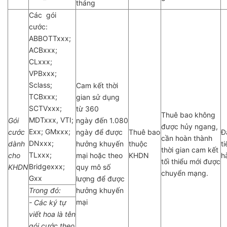
tháng
Các gói
cước:
ABBOTTxxx;
ACBxxx;
CLxxx;
VPBxxx;
Sclass;
Cam kết thời
TCBxxx;
gian sử dụng
SCTVxxx;
từ 360
Thuê bao không
MDTxxx, VTI;
Gói
ngày đến 1.080
được hủy ngang,
Exx; GMxxx;
cước
ngày để được
Thuê bao
Đ
cần hoàn thành
DNxxx;
dành
hưởng khuyến
thuộc
t
thời gian cam kết
TLxxx;
cho
mại hoặc theo
KHDN
h
tối thiểu mới được
Bridgexxx;
KHDN
quy mô số
chuyển mạng.
Gxx
lượng để được
Trong đó:
hưởng khuyến
mại
- Các ký tự
viết hoa là tên
gói cước theo