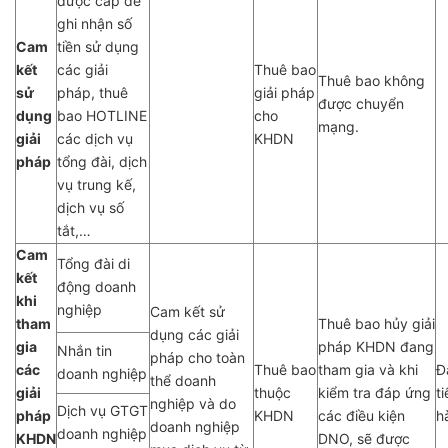
được cấp để
ghi nhận số
Cam
tiền sử dụng
kết
các giải
Thuê bao
Thuê bao không
sử
pháp, thuê
giải pháp
được chuyển
dụng
bao HOTLINE
cho
mạng.
giải
các dịch vụ
KHDN
pháp
tổng đài, dịch
vụ trung kế,
dịch vụ số
tắt,…
Cam
Tổng đài di
kết
động doanh
khi
nghiệp
Cam kết sử
tham
Thuê bao hủy giải
dụng các giải
gia
pháp KHDN đang
Nhắn tin
pháp cho toàn
các
Thuê bao
tham gia và khi
Đ
doanh nghiệp
thể doanh
giải
thuộc
kiểm tra đáp ứng
t
nghiệp và do
Dịch vụ GTGT
pháp
KHDN
các điều kiện
h
doanh nghiệp
doanh nghiệp
KHDN
DNO, sẽ được