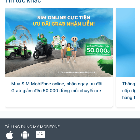
Tin tức khác
Mua SIM MobiFone online, nhận ngay ưu đãi
Thông bá
Grab giảm đến 50.000 đồng mỗi chuyến xe
cấp dịch
hàng thâ
TẢI ỨNG DỤNG MY MOBIFONE