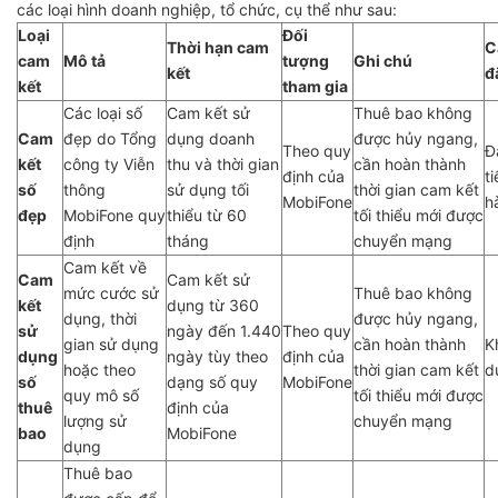
các loại hình doanh nghiệp, tổ chức, cụ thể như sau:
Loại
Đối
Thời hạn cam
C
cam
Mô tả
tượng
Ghi chú
kết
đ
kết
tham gia
Các loại số
Cam kết sử
Thuê bao không
Cam
đẹp do Tổng
dụng doanh
được hủy ngang,
Theo quy
Đ
kết
công ty Viễn
thu và thời gian
cần hoàn thành
định của
t
số
thông
sử dụng tối
thời gian cam kết
MobiFone
h
đẹp
MobiFone quy
thiểu từ 60
tối thiểu mới được
định
tháng
chuyển mạng
Cam kết về
Cam
Cam kết sử
mức cước sử
Thuê bao không
kết
dụng từ 360
dụng, thời
được hủy ngang,
sử
ngày đến 1.440
Theo quy
gian sử dụng
cần hoàn thành
K
dụng
ngày tùy theo
định của
hoặc theo
thời gian cam kết
d
số
dạng số quy
MobiFone
quy mô số
tối thiểu mới được
thuê
định của
lượng sử
chuyển mạng
bao
MobiFone
dụng
Thuê bao