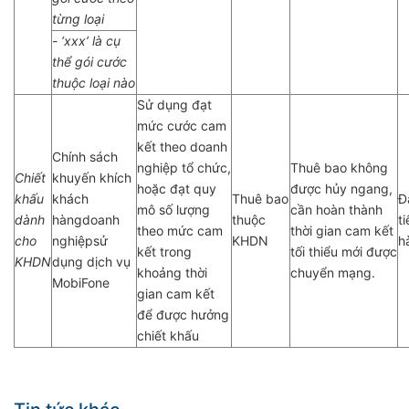
từng loại
- ‘xxx’ là cụ
thể gói cước
thuộc loại nào
Sử dụng đạt
mức cước cam
kết theo doanh
Chính sách
nghiệp tổ chức,
Thuê bao không
Chiết
khuyến khích
hoặc đạt quy
được hủy ngang,
khấu
khách
Thuê bao
Đ
mô số lượng
cần hoàn thành
dành
hàngdoanh
thuộc
t
theo mức cam
thời gian cam kết
cho
nghiệpsử
KHDN
h
kết trong
tối thiểu mới được
KHDN
dụng dịch vụ
khoảng thời
chuyển mạng.
MobiFone
gian cam kết
để được hưởng
chiết khấu