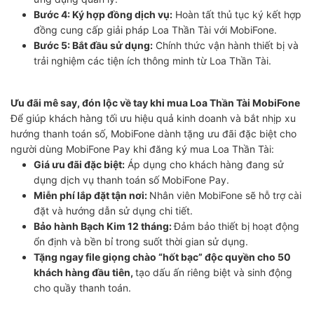
Bước 4: Ký hợp đồng dịch vụ:
Hoàn tất thủ tục ký kết hợp
đồng cung cấp giải pháp Loa Thần Tài với MobiFone.
Bước 5: Bắt đầu sử dụng:
Chính thức vận hành thiết bị và
trải nghiệm các tiện ích thông minh từ Loa Thần Tài.
Ưu đãi mê say, đón lộc về tay khi mua Loa Thần Tài MobiFone
Để giúp khách hàng tối ưu hiệu quả kinh doanh và bắt nhịp xu
hướng thanh toán số, MobiFone dành tặng ưu đãi đặc biệt cho
người dùng MobiFone Pay khi đăng ký mua Loa Thần Tài:
Giá ưu đãi đặc biệt:
Áp dụng cho khách hàng đang sử
dụng dịch vụ thanh toán số MobiFone Pay.
Miễn phí lắp đặt tận nơi:
Nhân viên MobiFone sẽ hỗ trợ cài
đặt và hướng dẫn sử dụng chi tiết.
Bảo hành Bạch Kim 12 tháng:
Đảm bảo thiết bị hoạt động
ổn định và bền bỉ trong suốt thời gian sử dụng.
Tặng ngay file giọng chào “hốt bạc” độc quyền cho 50
khách hàng đầu tiên,
tạo dấu ấn riêng biệt và sinh động
cho quầy thanh toán.