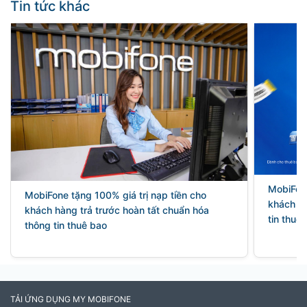
Tin tức khác
MobiFon
MobiFone tặng 100% giá trị nạp tiền cho
khách hà
khách hàng trả trước hoàn tất chuẩn hóa
tin thuê
thông tin thuê bao
TẢI ỨNG DỤNG MY MOBIFONE