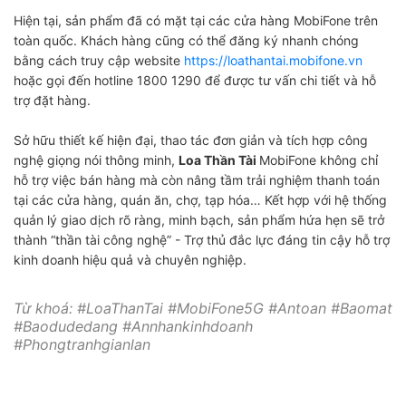
Hiện tại, sản phẩm đã có mặt tại các cửa hàng MobiFone trên
toàn quốc. Khách hàng cũng có thể đăng ký nhanh chóng
bằng cách truy cập website
https://loathantai.mobifone.vn
hoặc gọi đến hotline 1800 1290 để được tư vấn chi tiết và hỗ
trợ đặt hàng.
Sở hữu thiết kế hiện đại, thao tác đơn giản và tích hợp công
nghệ giọng nói thông minh,
Loa Thần Tài
MobiFone không chỉ
hỗ trợ việc bán hàng mà còn nâng tầm trải nghiệm thanh toán
tại các cửa hàng, quán ăn, chợ, tạp hóa… Kết hợp với hệ thống
quản lý giao dịch rõ ràng, minh bạch, sản phẩm hứa hẹn sẽ trở
thành “thần tài công nghệ” - Trợ thủ đắc lực đáng tin cậy hỗ trợ
kinh doanh hiệu quả và chuyên nghiệp.
Từ khoá: #LoaThanTai #MobiFone5G #Antoan #Baomat
#Baodudedang #Annhankinhdoanh
#Phongtranhgianlan