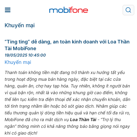
Khuyến mại
“Ting ting” dễ dàng, an toàn kinh doanh với Loa Thần
Tài MobiFone
19/05/2025 10:45:00
Khuyến mại
Thanh toán không tiền mặt đang trở thành xu hướng tất yếu
trong hoạt động mua bán hàng ngày, đặc biệt tại các cửa
hàng, quán ăn, chợ hay tạp hóa. Tuy nhiên, không ít người bán
vì quá bận rộn, nhất là vào những khung giờ cao đi
ể
m, không
thể liên tục kiểm tra điện thoại để xác nhận
chuyển khoản
, dẫn
tới tình trạng nhầm lẫn hoặc bỏ sót giao dịch. Nhằm giúp các
tiểu thương quản lý dòng tiền hiệu quả và hạn chế tối đa rủi ro,
MobiFone đã cho ra mắt dịch vụ
Loa Thần Tài
- “Trợ lý thu
ngân” thông minh có khả năng thông báo bằng giọng nói ngay
khi có
giao dịch
!