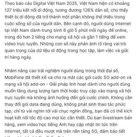
Theo báo cáo Digital Việt Nam 2025, Việt Nam hiện có khoảng
127 triệu kết nối di động, tương đương 126% dân số, cho thấy
thiết bị di động đã trở thành một phần không thể thiếu trong
cuộc sống số của người dân. Bên cạnh đó, người dùng Internet
tại Việt Nam dành trung bình 6 giờ 5 phút mỗi ngày để online,
trong đó hơn 2 tiếng cho mạng xã hội và gần 1 tiếng để xem
video trực tuyến. Những con số này phản ánh rõ ràng vai trò
quan trọng của dữ liệu di động trong học tập, làm việc và giải
trí hàng ngày.
Nhằm nâng cao trải nghiệm người dùng trong thời đại số,
MobiFone đã thiết kế và cho ra mắt các gói cước 5G add-on và
mạng xã hội add-on - Giải pháp linh hoạt dành cho người dùng
muốn tăng dung lượng tạm thời hoặc truy cập vào mạng xã hội
trực tuyến mà không ảnh hưởng đến gói cước chính. Không cần
thay đổi gói data đang dùng, không phát sinh thao tác phức
tạp, chỉ từ vài nghìn tới vài chục nghìn đồng, bạn đã có thể kích
hoạt kết nối tốc độ cao mọi lúc cần thiết. Dù bạn livestream bán
hàng, xem video học tiếng Anh hay cập nhật tin tức trên
Internet, tất cả đều mượt mà trên nền tảng 5G, đảm bảo tiết