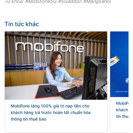
Từ khoá: #MobiFone5G #5Gaddon #Mangxahoi
Tin tức khác
MobiFon
MobiFone tặng 100% giá trị nạp tiền cho
khách hà
khách hàng trả trước hoàn tất chuẩn hóa
tin thuê
thông tin thuê bao