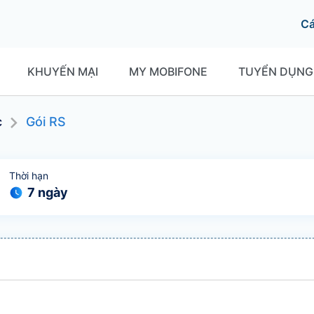
C
KHUYẾN MẠI
MY MOBIFONE
TUYỂN DỤNG
c
Gói
RS
Thời hạn
7 ngày