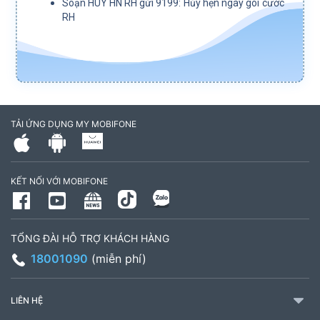
Soạn HUY HN RH gửi 9199: Hủy hẹn ngày gói cước
RH
TẢI ỨNG DỤNG MY MOBIFONE
KẾT NỐI VỚI MOBIFONE
TỔNG ĐÀI HỖ TRỢ KHÁCH HÀNG
18001090
(miễn phí)
LIÊN HỆ