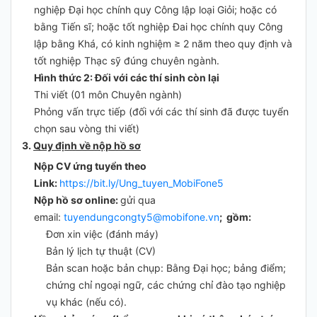
nghiệp Đại học chính quy Công lập loại Giỏi; hoặc có
bằng Tiến sĩ; hoặc tốt nghiệp Đai học chính quy Công
lập bằng Khá, có kinh nghiệm ≥ 2 năm theo quy định và
tốt nghiệp Thạc sỹ đúng chuyên ngành.
Hình thức 2: Đối với các thí sinh còn lại
Thi viết (01 môn Chuyên ngành)
Phỏng vấn trực tiếp (đối với các thí sinh đã được tuyển
chọn sau vòng thi viết)
3.
Quy định về nộp hồ sơ
Nộp CV ứng tuyển theo
Link:
https://bit.ly/Ung_tuyen_MobiFone5
Nộp hồ sơ online:
gửi qua
email:
tuyendungcongty5@mobifone.vn
; gồm:
Đơn xin việc (đánh máy)
Bản lý lịch tự thuật (CV)
Bản scan hoặc bản chụp: Bằng Đại học; bảng điểm;
chứng chỉ ngoại ngữ, các chứng chỉ đào tạo nghiệp
vụ khác (nếu có).