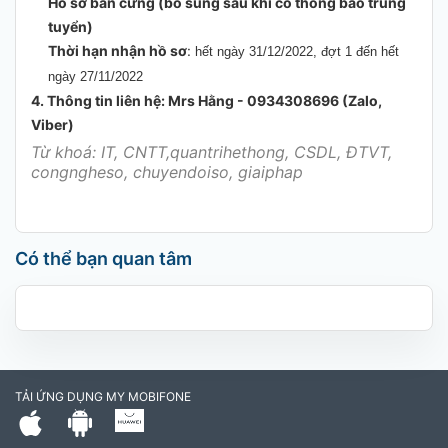
Hồ sơ bản cứng (bổ sung sau khi có thông báo trúng
tuyển)
Thời hạn nhận hồ sơ
:
hết ngày 31/12/2022, đợt 1 đến hết
ngày 27/11/2022
​​4. Thông tin liên hệ: Mrs Hằng - 0934308696 (Zalo,
Viber)
Từ khoá: IT, CNTT,quantrihethong, CSDL, ĐTVT,
congngheso, chuyendoiso, giaiphap
Có thể bạn quan tâm
TẢI ỨNG DỤNG MY MOBIFONE