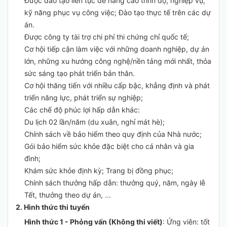
Được đào tạo liên tục để nâng cao trình độ, nghiệp vụ,
kỹ năng phục vụ công việc; Đào tạo thực tế trên các dự
án.
Được công ty tài trợ chi phí thi chứng chỉ quốc tế;
Cơ hội tiếp cận làm việc với những doanh nghiệp, dự án
lớn, những xu hướng công nghệ/nền tảng mới nhất, thỏa
sức sáng tạo phát triển bản thân.
Cơ hội thăng tiến với nhiều cấp bậc, khẳng định và phát
triển năng lực, phát triển sự nghiệp;
Các chế độ phúc lợi hấp dẫn khác:
Du lịch 02 lần/năm (du xuân, nghỉ mát hè);
Chính sách về bảo hiểm theo quy định của Nhà nước;
Gói bảo hiểm sức khỏe đặc biệt cho cá nhân và gia
đình;
Khám sức khỏe định kỳ; Trang bị đồng phục;
Chính sách thưởng hấp dẫn: thưởng quý, năm, ngày lễ
Tết, thưởng theo dự án, ...
2. Hình thức thi tuyển
Hình thức 1 - Phỏng vấn (Không thi viết)
: Ứng viên: tốt