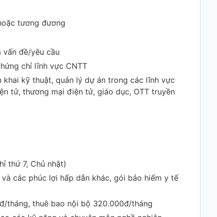
 tuổi
n hoặc tương đương
á vấn đề/yêu cầu
 chứng chỉ lĩnh vực CNTT
 khai kỹ thuật, quản lý dự án trong các lĩnh vực
n tử, thương mại điện tử, giáo dục, OTT truyền
hỉ thứ 7, Chủ nhật)
 và các phúc lợi hấp dẫn khác, gói bảo hiểm y tế
0đ/tháng, thuê bao nội bộ 320.000đ/tháng