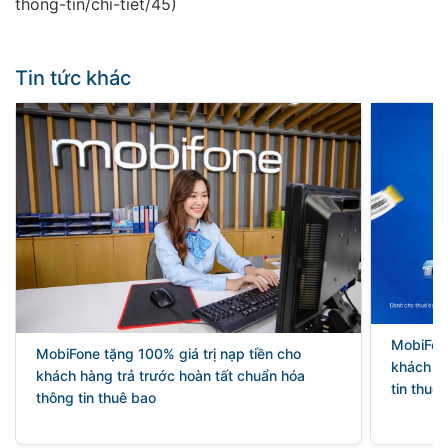
thong-tin/chi-tiet/45)
Tin tức khác
MobiFon
MobiFone tặng 100% giá trị nạp tiền cho
khách hà
khách hàng trả trước hoàn tất chuẩn hóa
tin thuê
thông tin thuê bao