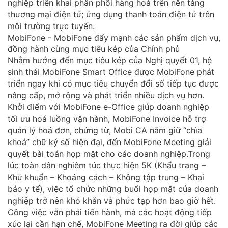
nghiệp triển khai phân phối hàng hoá trên nền tảng
thương mại điện tử; ứng dụng thanh toán điện tử trên
môi trường trực tuyến.
Nhằm hướng đến mục tiêu kép của Nghị quyết 01, hệ
sinh thái MobiFone Smart Office được MobiFone phát
triển ngay khi có mục tiêu chuyển đổi số tiếp tục được
nâng cấp, mở rộng và phát triển nhiều dịch vụ hơn.
Khởi điểm với MobiFone e-Office giúp doanh nghiệp
tối ưu hoá luồng vận hành, MobiFone Invoice hỗ trợ
quản lý hoá đơn, chứng từ, Mobi CA nắm giữ “chìa
khoá” chữ ký số hiện đại, đến MobiFone Meeting giải
quyết bài toán họp mặt cho các doanh nghiệp.Trong
lúc toàn dân nghiêm túc thực hiện 5K (Khẩu trang –
Khử khuẩn – Khoảng cách – Không tập trung – Khai
báo y tế), việc tổ chức những buổi họp mặt của doanh
nghiệp trở nên khó khăn và phức tạp hơn bao giờ hết.
Công việc vẫn phải tiến hành, mà các hoạt động tiếp
xúc lại cần hạn chế, MobiFone Meeting ra đời giúp các