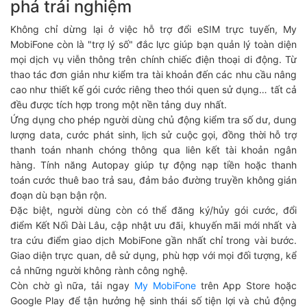
phá trải nghiệm
Không chỉ dừng lại ở việc hỗ trợ đổi eSIM trực tuyến, My
MobiFone còn là "trợ lý số" đắc lực giúp bạn quản lý toàn diện
mọi dịch vụ viễn thông trên chính chiếc điện thoại di động. Từ
thao tác đơn giản như kiểm tra tài khoản đến các nhu cầu nâng
cao như thiết kế gói cước riêng theo thói quen sử dụng… tất cả
đều được tích hợp trong một nền tảng duy nhất.
Ứng dụng cho phép người dùng chủ động kiểm tra số dư, dung
lượng data, cước phát sinh, lịch sử cuộc gọi, đồng thời hỗ trợ
thanh toán nhanh chóng thông qua liên kết tài khoản ngân
hàng. Tính năng Autopay giúp tự động nạp tiền hoặc thanh
toán cước thuê bao trả sau, đảm bảo đường truyền không gián
đoạn dù bạn bận rộn.
Đặc biệt, người dùng còn có thể đăng ký/hủy gói cước, đổi
điểm Kết Nối Dài Lâu, cập nhật ưu đãi, khuyến mãi mới nhất và
tra cứu điểm giao dịch MobiFone gần nhất chỉ trong vài bước.
Giao diện trực quan, dễ sử dụng, phù hợp với mọi đối tượng, kể
cả những người không rành công nghệ.
Còn chờ gì nữa, tải ngay
My MobiFone
trên App Store hoặc
Google Play để tận hưởng hệ sinh thái số tiện lợi và chủ động