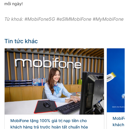
mỗi ngày!
Từ khoá: #MobiFone5G #eSIMMobiFone #MyMobiFone
Tin tức khác
MobiFon
MobiFone tặng 100% giá trị nạp tiền cho
khách hà
khách hàng trả trước hoàn tất chuẩn hóa