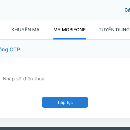
C
KHUYẾN MẠI
MY MOBIFONE
TUYỂN DỤNG
ằng OTP
Tiếp tục