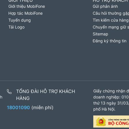
GIỚI THIỆU
HỖ TRỢ KHÁCH
Giới thiệu MobiFone
Gửi phản ánh
Hợp tác MobiFone
Câu hỏi thường gặ
Tuyển dụng
Tìm kiếm cửa hàng
Tải Logo
Chuyển mạng giữ 
Sitemap
Đăng ký thông tin
TỔNG ĐÀI HỖ TRỢ KHÁCH
Giấy chứng nhận đ
nh
doanh nghiệp: 010
HÀNG
thứ 13 ngày 31/03/
18001090
(miễn phí)
phố Hà Nội.