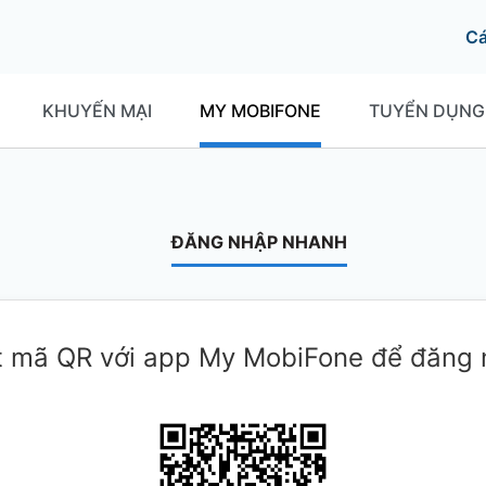
C
KHUYẾN MẠI
MY MOBIFONE
TUYỂN DỤNG
ĐĂNG NHẬP NHANH
 mã QR với app My MobiFone để đăng