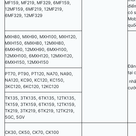
MF159, MF219, MF329, 6MF159,
điể
12MF159, 6MF219, 12MF219,
có 
6MF329, 12MF329
Mob
quố
MXH80, MXH90, MXH100, MXH120,
MXH150, 6MXH80, 12MXH80,
6MXH90, 12MXH90, 6MXH100,
12MXH100, 6MXH120, 12MXH120,
6MXH150, 12MXH150
Đăn
tại 
PT70, PT90, PT120, NA70, NA90,
NA120, KC90, KC120, KC150,
nhắ
3KC120, 6KC120, 12KC120
cướ
TK135, 3TK135, 6TK135, 12TK135,
TK159, 3TK159, 6TK159, 12TK159,
TK219, 3TK219, 6TK219, 12TK219,
5GC, 5GV
CK30, CK50, CK70, CK100