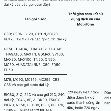
dài kỳ của các gói dưới đây)
Thời gian cam kết sử
Tên gói cước
dụng dịch vụ của
MobiFone
C90; C90N, C120, C120N,3C120,
6C120, 12C120 và các gói cước dài kỳ
QT50, THAGA, THAGA102, THAGA5,
THAGA100, MAXTN, 8DMAX, SV100,
MAX90, MAX100,.TN50, QN50,
MC50, VUADATA4/5/6; C50, FD50,
FD60
M79, MC90, MC149, MC299, CB3,
CB5 và các gói cước dài kỳ
720 ngày kể từ thời
Dừn
BIG60, 21G, 24G và các gói 21G, 24G
điểm đăng ký gói
chỉ
dài kỳ, TS4G, 8P, ALOK90, F500Y,
cước thành công lần
hạn 
BIG70, NK50, BIG100, 6BIG, 6BIG70,
đầu, hoặc 720 ngày
12BIG70, MBDATA,12MBDATA,