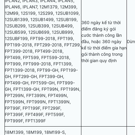
IPLAN2, IPLAN3, IPLAN4, IPLAN5,
IPLAN6, IPLAN7, 12M1379, 12M399,
12M99, 12S199, 12S299, 12SUB1099,
12SUB1399, 12SUB1499, 12SUB199,
360 ngày kể từ thời
12SUB299, 12SUB399, 12SUB499,
điểm đăng ký gói
12SUB599, 12SUB699, 12SUB999,
cước thành công lần
12SUBF199, FPT99-2018, FPT199,
đầu, hoặc 360 ngày
Dừn
FPT199-2018, FPT299-2018, FPT299,
kể từ thời điểm gia hạn
FPT399-2018, FPT499-2018,
gói thành công trong
FPT499, FPT599, FPT599-2018,
thời gian quy định
FPT999, FPT999-2018, FPT1399,
FPT1399-2018, FPT99-GH, FPT199-
GH, FPT299-GH, FPT399-GH,
FPT499-GH, FPT599-GH, FPT999-
GH, FPT1399-GH, FPT99N, FPT199N,
FPT299N, FPT399N, FPT499N,
FPT599N, FPT999N, FPT1399N,
FPT99F, FPT199F, FPT299F,
FPT399F, FPT499F, FPT599F,
FPT999F, FPT1399F
18M1399, 18M199, 18M199-S,