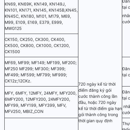
Đăn
KN69, KN69K, KN149, KN149J,
tại 
KN101, KN171, KN145, KN145B,KN45,
nhắn
KN45C, KN180, M101, M179, M69,
cướ
M99, E109, E169, E379, E999,
MWG125
CK150, CK250, CK300, CK400,
CK500, CK800, CK1000, CK1200,
CK1500
MF69, MF99; MF149; MF199, MF200;
MF250 MF299; MF300; MF399;
Đăn
MF499; MF599; MF799; MF999;
tại
CK12z;12CKz.
720 ngày kể từ thời
điểm đăng ký gói
Đăn
MFY, 6MFY, 12MFY, 24MFY, MFY200,
cước thành công lần
tại 
6MFY200, 12MFY200, 24MFY200,
đầu, hoặc 720 ngày
MFY99, MFY199, MFY399, MFV,
nhắ
kể từ thời điểm gia hạn
MFV250, MBIZ_CON
cướ
gói thành công trong
thời gian quy định
Thực
thố