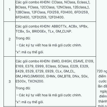
Các gói combo KHDN: CClass, NClass, Eclass_1,
BClass, FClass, 12CClass, 12NClass, 12Eclass_1,
1
12BClass, 12FClass, FDI259, FDI400, 6FDI259,
6FDI400, 12FDI259, 12FDI400.
Các gói combo KHDN: ABBOTTx, ACBx, VPBx,
TCBx, Sx, BRIDGEx, TLx, GM_CLNP.
Trong đó:
2
- Các ký tự viết hoa là mã gói cước chính.
“x”: mã cụ thể gói.
Các gói combo KHDN: EMID, EHIGH, ESAVE, E109,
E169, E379, E999, EClass, SClass, E229, E329,
E429, E529, E729, E929, CLx, GM_CL,
720 ng
GM_HNO,GM9000, EHMx, GM_BTB, DNx, SGx,
điểm 
E500x, TXCN200.
cước
3
lần đ
Trong đó:
ngày
- Các ký tự viết hoa là mã gói cước chính.
điểm
thành
“x”: mã cụ thể gói.
thời 