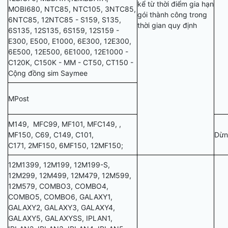
kể từ thời điểm gia hạn
MOBI680, NTC85, NTC105, 3NTC85,
gói thành công trong
6NTC85, 12NTC85 - S159, S135,
thời gian quy định
6S135, 12S135, 6S159, 12S159 -
E300, E500, E1000, 6E300, 12E300,
6E500, 12E500, 6E1000, 12E1000 -
C120K, C150K - MM - CT50, CT150 -
Cộng đồng sim Saymee
MPost
M149, MFC99, MF101, MFC149, ,
MF150, C69, C149, C101,
Dừn
C171, 2MF150, 6MF150, 12MF150;
12M1399, 12M199, 12M199-S,
12M299, 12M499, 12M479, 12M599,
12M579, COMBO3, COMBO4,
COMBO5, COMBO6, GALAXY1,
GALAXY2, GALAXY3, GALAXY4,
GALAXY5, GALAXYSS, IPLAN1,