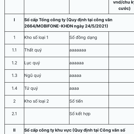
vnd/chu k
cước)
I
Số cấp Tổng công ty (Quy định tại công văn
2664/MOBIFONE-KHDN ngày 24/5/2021)
1
Kho số loại 1
Số đồng dạng
1.1
Thất quý
aaaaaaa
1.2
Lục quý
aaaaaa
1.3
Ngũ quý
aaaaa
1.4
Tứ quý
aaaa
2
Kho số loại 2
Số tiến
2.1
Số kết hợp
II
Số cấp công ty khu vực (Quy định tại Công văn số