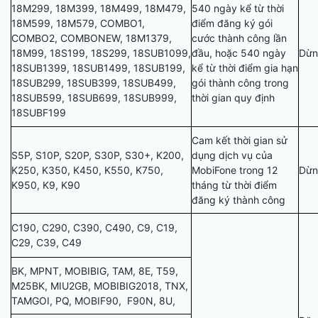
18M299, 18M399, 18M499, 18M479,
540 ngày kể từ thời
18M599, 18M579, COMBO1,
điểm đăng ký gói
COMBO2, COMBONEW, 18M1379,
cước thành công lần
18M99, 18S199, 18S299, 18SUB1099,
đầu, hoặc 540 ngày
Dừn
18SUB1399, 18SUB1499, 18SUB199,
kể từ thời điểm gia hạn
18SUB299, 18SUB399, 18SUB499,
gói thành công trong
18SUB599, 18SUB699, 18SUB999,
thời gian quy định
18SUBF199
Cam kết thời gian sử
S5P, S10P, S20P, S30P, S30+, K200,
dụng dịch vụ của
K250, K350, K450, K550, K750,
MobiFone trong 12
Dừn
K950, K9, K90
tháng từ thời điểm
đăng ký thành công
C190, C290, C390, C490, C9, C19,
C29, C39, C49
BK, MPNT, MOBIBIG, TAM, 8E, T59,
M25BK, MIU2GB, MOBIBIG2018, TNX,
TAMGOI, PQ, MOBIF90, F90N, 8U,