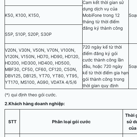
Cam kết thời gian sử
dụng dịch vụ của
K50, K100, K150,
MobiFone trong 12
Soạ
tháng từ thời điểm
đăng ký thành công
S5P, S10P, S20P, S30P
720 ngày kể từ thời
V20N, V30N, V50N, V70N, V100N,
điểm đăng ký gói
V120N, V150N, HD70, HD90, HD120,
cước thành công lần
HD200, HD300, HD400, HD500,
đầu, hoặc 720 ngày
Soạ
MBF30, CF50, CF60, CF120, C50N,
kể từ thời điểm gia hạn
DBV125, DB125, YT70, YT80, YT95,
gói thành công trong
YT170, MS100, AG90, VDATA 4/5/6
thời gian quy định
(*) qui định theo gói cước.
2.Khách hàng doanh nghiệp:
Thời 
STT
Phân loại gói cước
sử d
của