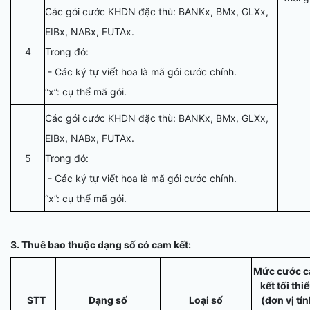
Các gói cước KHDN đặc thù: BANKx, BMx, GLXx,
EIBx, NABx, FUTAx.
4
Trong đó:
- Các ký tự viết hoa là mã gói cước chính.
“x”: cụ thể mã gói.
Các gói cước KHDN đặc thù: BANKx, BMx, GLXx,
EIBx, NABx, FUTAx.
5
Trong đó:
- Các ký tự viết hoa là mã gói cước chính.
“x”: cụ thể mã gói.
3. Thuê
bao thuộc dạng số có cam kết:
Mức cước 
kết tối thi
STT
Dạng số
Loại số
(đơn vị tí