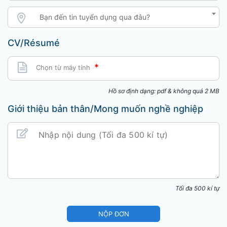
Chọn nguồn cv
Bạn đến tin tuyển dụng qua đâu?
CV/Résumé
Chọn từ máy tính
*
Chọn từ máy tính
Hồ sơ định dạng: pdf & không quá 2 MB
Giới thiệu bản thân/Mong muốn nghề nghiệp
Tối đa 500 kí tự
NỘP ĐƠN