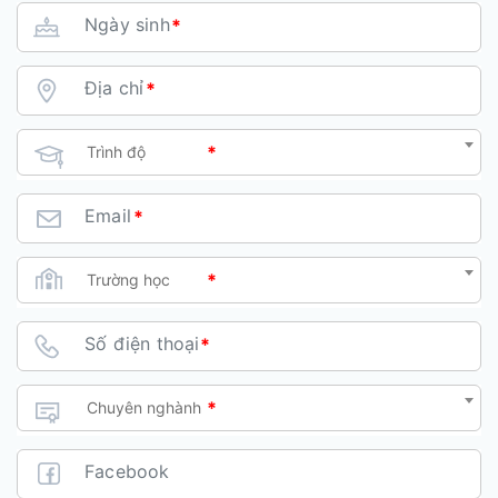
Ngày sinh
*
Địa chỉ
*
Chọn Trình độ
*
Trình độ
Email
*
Chọn Trình độ
*
Trường học
Số điện thoại
*
Chọn Trình độ
*
Chuyên nghành