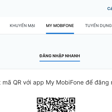
C
KHUYẾN MẠI
MY MOBIFONE
TUYỂN DỤNG
ĐĂNG NHẬP NHANH
 mã QR với app My MobiFone để đăng