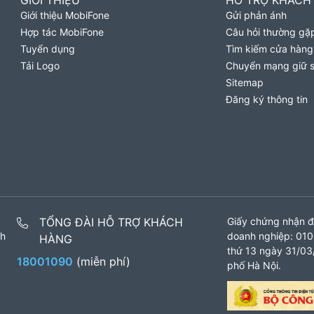
GIỚI THIỆU
HỖ TRỢ KHÁCH
Giới thiệu MobiFone
Gửi phản ánh
Hợp tác MobiFone
Câu hỏi thường gặ
Tuyển dụng
Tìm kiếm cửa hàng
Tải Logo
Chuyển mạng giữ 
Sitemap
Đăng ký thông tin
TỔNG ĐÀI HỖ TRỢ KHÁCH
Giấy chứng nhận đ
nh
doanh nghiệp: 010
HÀNG
thứ 13 ngày 31/03/
18001090
(miễn phí)
phố Hà Nội.