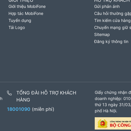
GIỚI THIỆU
HỖ TRỢ KHÁCH
Giới thiệu MobiFone
Gửi phản ánh
Hợp tác MobiFone
Câu hỏi thường gặ
Tuyển dụng
Tìm kiếm cửa hàng
Tải Logo
Chuyển mạng giữ 
Sitemap
Đăng ký thông tin
TỔNG ĐÀI HỖ TRỢ KHÁCH
Giấy chứng nhận đ
nh
doanh nghiệp: 010
HÀNG
thứ 13 ngày 31/03/
18001090
(miễn phí)
phố Hà Nội.