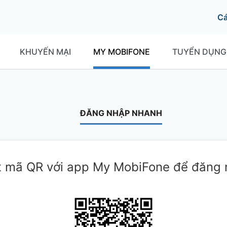
C
KHUYẾN MẠI
MY MOBIFONE
TUYỂN DỤNG
ĐĂNG NHẬP NHANH
 mã QR với app My MobiFone để đăng