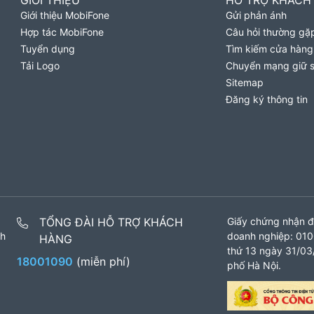
GIỚI THIỆU
HỖ TRỢ KHÁCH
Giới thiệu MobiFone
Gửi phản ánh
Hợp tác MobiFone
Câu hỏi thường gặ
Tuyển dụng
Tìm kiếm cửa hàng
Tải Logo
Chuyển mạng giữ 
Sitemap
Đăng ký thông tin
TỔNG ĐÀI HỖ TRỢ KHÁCH
Giấy chứng nhận đ
nh
doanh nghiệp: 010
HÀNG
thứ 13 ngày 31/03/
18001090
(miễn phí)
phố Hà Nội.