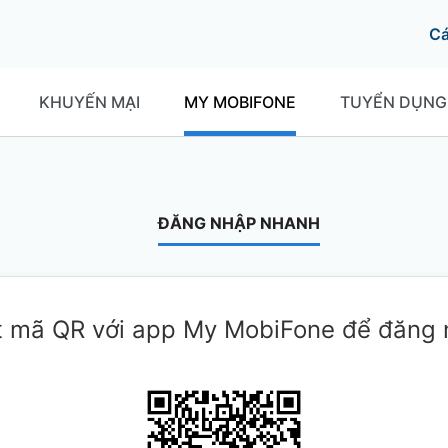
C
KHUYẾN MẠI
MY MOBIFONE
TUYỂN DỤNG
ĐĂNG NHẬP NHANH
 mã QR với app My MobiFone để đăng