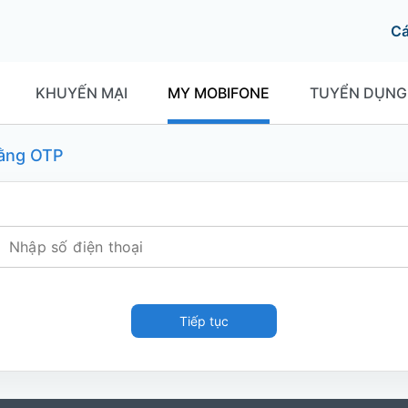
C
KHUYẾN MẠI
MY MOBIFONE
TUYỂN DỤNG
ằng OTP
Tiếp tục