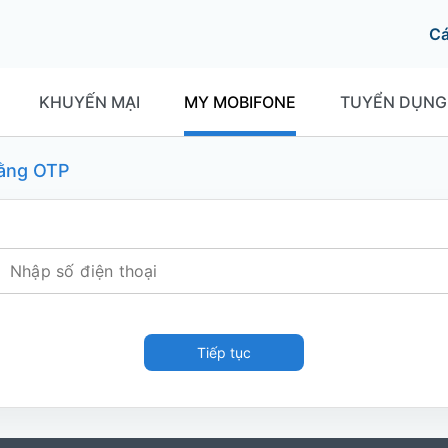
C
KHUYẾN MẠI
MY MOBIFONE
TUYỂN DỤNG
ằng OTP
Tiếp tục