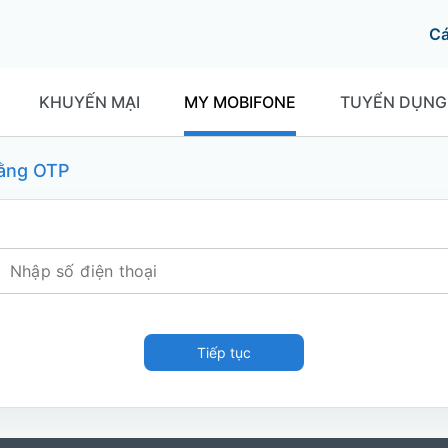
C
KHUYẾN MẠI
MY MOBIFONE
TUYỂN DỤNG
ằng OTP
Tiếp tục