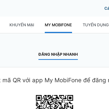
C
KHUYẾN MẠI
MY MOBIFONE
TUYỂN DỤNG
ĐĂNG NHẬP NHANH
 mã QR với app My MobiFone để đăng