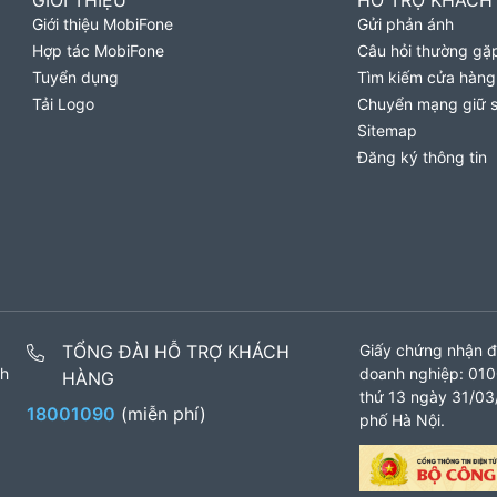
GIỚI THIỆU
HỖ TRỢ KHÁCH
Giới thiệu MobiFone
Gửi phản ánh
Hợp tác MobiFone
Câu hỏi thường gặ
Tuyển dụng
Tìm kiếm cửa hàng
Tải Logo
Chuyển mạng giữ 
Sitemap
Đăng ký thông tin
TỔNG ĐÀI HỖ TRỢ KHÁCH
Giấy chứng nhận đ
nh
doanh nghiệp: 010
HÀNG
thứ 13 ngày 31/03/
18001090
(miễn phí)
phố Hà Nội.