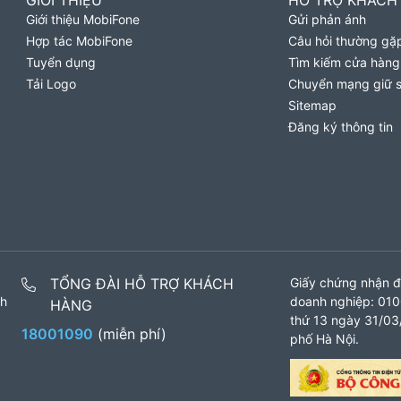
GIỚI THIỆU
HỖ TRỢ KHÁCH
Giới thiệu MobiFone
Gửi phản ánh
Hợp tác MobiFone
Câu hỏi thường gặ
Tuyển dụng
Tìm kiếm cửa hàng
Tải Logo
Chuyển mạng giữ 
Sitemap
Đăng ký thông tin
TỔNG ĐÀI HỖ TRỢ KHÁCH
Giấy chứng nhận đ
nh
doanh nghiệp: 010
HÀNG
thứ 13 ngày 31/03/
18001090
(miễn phí)
phố Hà Nội.