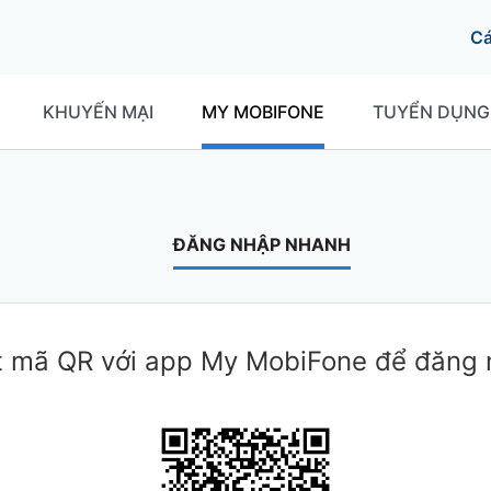
C
KHUYẾN MẠI
MY MOBIFONE
TUYỂN DỤNG
ĐĂNG NHẬP NHANH
 mã QR với app My MobiFone để đăng