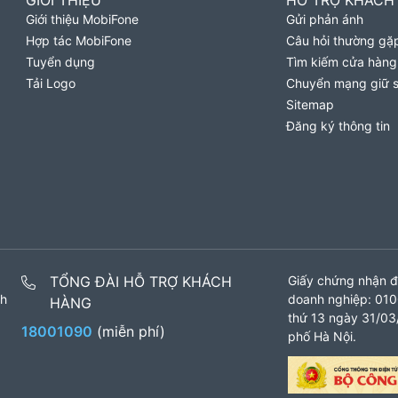
GIỚI THIỆU
HỖ TRỢ KHÁCH
Giới thiệu MobiFone
Gửi phản ánh
Hợp tác MobiFone
Câu hỏi thường gặ
Tuyển dụng
Tìm kiếm cửa hàng
Tải Logo
Chuyển mạng giữ 
Sitemap
Đăng ký thông tin
TỔNG ĐÀI HỖ TRỢ KHÁCH
Giấy chứng nhận đ
nh
doanh nghiệp: 010
HÀNG
thứ 13 ngày 31/03/
18001090
(miễn phí)
phố Hà Nội.