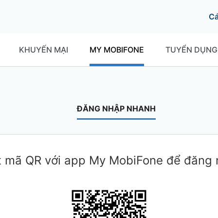
C
KHUYẾN MẠI
MY MOBIFONE
TUYỂN DỤNG
ĐĂNG NHẬP NHANH
 mã QR với app My MobiFone để đăng