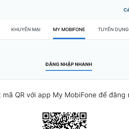
C
KHUYẾN MẠI
MY MOBIFONE
TUYỂN DỤNG
ĐĂNG NHẬP NHANH
 mã QR với app My MobiFone để đăng