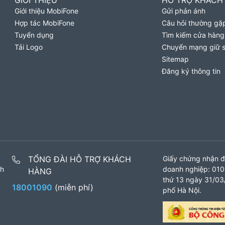
GIỚI THIỆU
HỖ TRỢ KHÁCH
Giới thiệu MobiFone
Gửi phản ánh
Hợp tác MobiFone
Câu hỏi thường gặ
Tuyển dụng
Tìm kiếm cửa hàng
Tải Logo
Chuyển mạng giữ 
Sitemap
Đăng ký thông tin
TỔNG ĐÀI HỖ TRỢ KHÁCH
Giấy chứng nhận đ
nh
doanh nghiệp: 010
HÀNG
thứ 13 ngày 31/03/
18001090
(miễn phí)
phố Hà Nội.