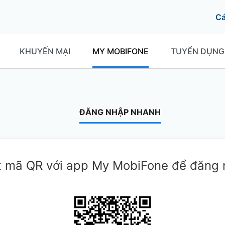
C
KHUYẾN MẠI
MY MOBIFONE
TUYỂN DỤNG
ĐĂNG NHẬP NHANH
 mã QR với app My MobiFone để đăng