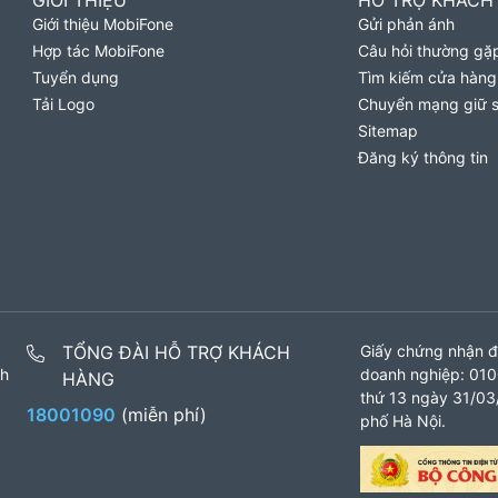
GIỚI THIỆU
HỖ TRỢ KHÁCH
Giới thiệu MobiFone
Gửi phản ánh
Hợp tác MobiFone
Câu hỏi thường gặ
Tuyển dụng
Tìm kiếm cửa hàng
Tải Logo
Chuyển mạng giữ 
Sitemap
Đăng ký thông tin
TỔNG ĐÀI HỖ TRỢ KHÁCH
Giấy chứng nhận đ
nh
doanh nghiệp: 010
HÀNG
thứ 13 ngày 31/03/
18001090
(miễn phí)
phố Hà Nội.