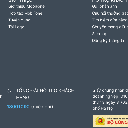
GIỚI THIỆU
HỖ TRỢ KHÁCH
Giới thiệu MobiFone
Gửi phản ánh
Hợp tác MobiFone
Câu hỏi thường gặ
Tuyển dụng
Tìm kiếm cửa hàng
Tải Logo
Chuyển mạng giữ 
Sitemap
Đăng ký thông tin
TỔNG ĐÀI HỖ TRỢ KHÁCH
Giấy chứng nhận đ
nh
doanh nghiệp: 010
HÀNG
thứ 13 ngày 31/03/
18001090
(miễn phí)
phố Hà Nội.