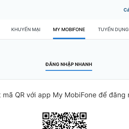
C
KHUYẾN MẠI
MY MOBIFONE
TUYỂN DỤNG
ĐĂNG NHẬP NHANH
 mã QR với app My MobiFone để đăng