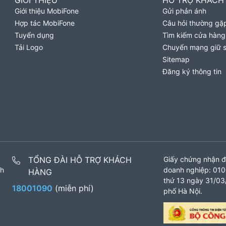
GIỚI THIỆU
HỖ TRỢ KHÁCH
Giới thiệu MobiFone
Gửi phản ánh
Hợp tác MobiFone
Câu hỏi thường gặ
Tuyển dụng
Tìm kiếm cửa hàng
Tải Logo
Chuyển mạng giữ 
Sitemap
Đăng ký thông tin
TỔNG ĐÀI HỖ TRỢ KHÁCH
Giấy chứng nhận đ
nh
doanh nghiệp: 010
HÀNG
thứ 13 ngày 31/03/
18001090
(miễn phí)
phố Hà Nội.