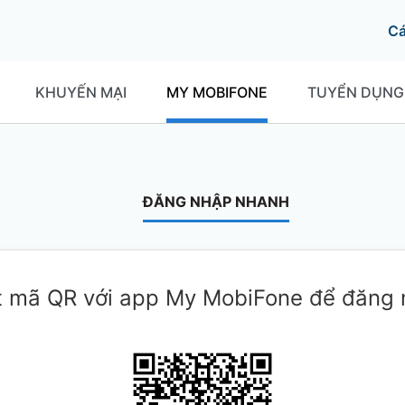
C
KHUYẾN MẠI
MY MOBIFONE
TUYỂN DỤNG
ĐĂNG NHẬP NHANH
 mã QR với app My MobiFone để đăng