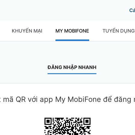
C
KHUYẾN MẠI
MY MOBIFONE
TUYỂN DỤNG
ĐĂNG NHẬP NHANH
 mã QR với app My MobiFone để đăng