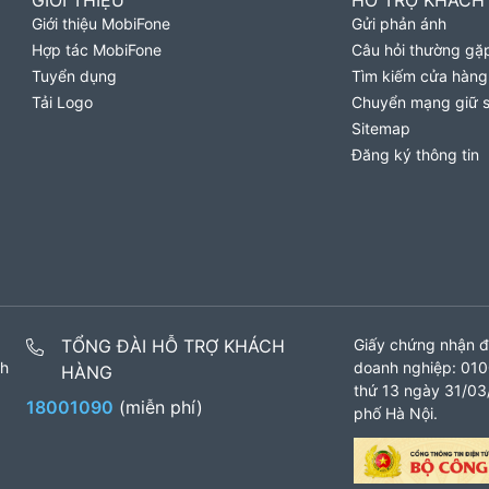
GIỚI THIỆU
HỖ TRỢ KHÁCH
Giới thiệu MobiFone
Gửi phản ánh
Hợp tác MobiFone
Câu hỏi thường gặ
Tuyển dụng
Tìm kiếm cửa hàng
Tải Logo
Chuyển mạng giữ 
Sitemap
Đăng ký thông tin
TỔNG ĐÀI HỖ TRỢ KHÁCH
Giấy chứng nhận đ
nh
doanh nghiệp: 010
HÀNG
thứ 13 ngày 31/03/
18001090
(miễn phí)
phố Hà Nội.