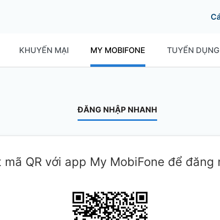
C
KHUYẾN MẠI
MY MOBIFONE
TUYỂN DỤNG
ĐĂNG NHẬP NHANH
 mã QR với app My MobiFone để đăng