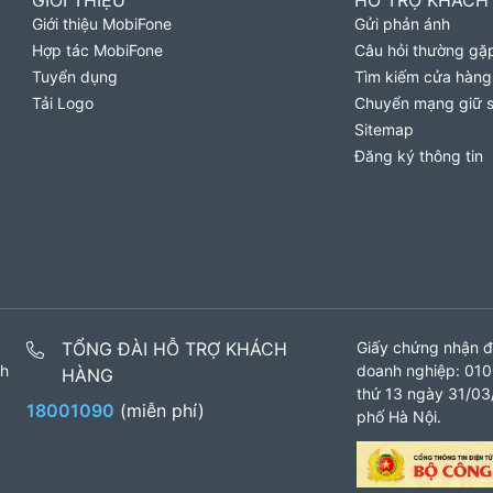
GIỚI THIỆU
HỖ TRỢ KHÁCH
Giới thiệu MobiFone
Gửi phản ánh
Hợp tác MobiFone
Câu hỏi thường gặ
Tuyển dụng
Tìm kiếm cửa hàng
Tải Logo
Chuyển mạng giữ 
Sitemap
Đăng ký thông tin
TỔNG ĐÀI HỖ TRỢ KHÁCH
Giấy chứng nhận đ
nh
doanh nghiệp: 010
HÀNG
thứ 13 ngày 31/03/
18001090
(miễn phí)
phố Hà Nội.